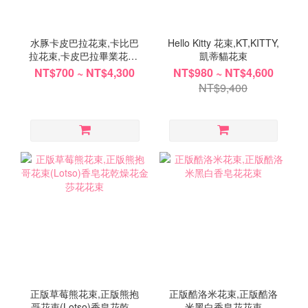
水豚卡皮巴拉花束,卡比巴
Hello Kitty 花束,KT,KITTY,
拉花束,卡皮巴拉畢業花束,
凱蒂貓花束
屬豬畢業花束
NT$700 ~ NT$4,300
NT$980 ~ NT$4,600
NT$9,400
正版草莓熊花束,正版熊抱
正版酷洛米花束,正版酷洛
哥花束(Lotso)香皂花乾燥
米黑白香皂花花束