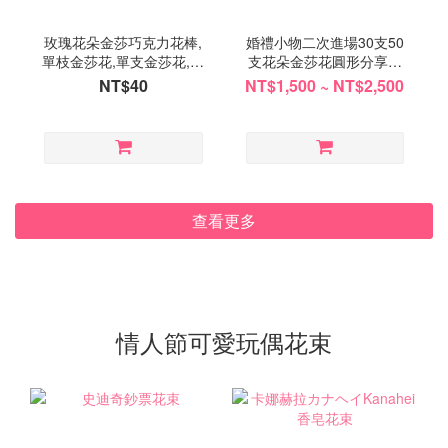
玫瑰花朵金莎巧克力花棒,
婚禮小物二次進場30支50
單枝金莎花,單支金莎花,單
支花朵金莎花圓形分享花
支金莎花束,單支金莎花棒
束
NT$40
NT$1,500 ~ NT$2,500
查看更多
情人節可愛玩偶花束