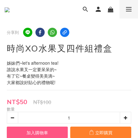
分享到
時尚XO水果叉四件組禮盒
姊妹們~let's afternoon tea!
誰說水果叉一定要呆呆的~
有了它~餐桌變得美美滴~
大家都說好貼心的禮物呢!
NT$50
NT$100
數量
加入購物車
立即購買