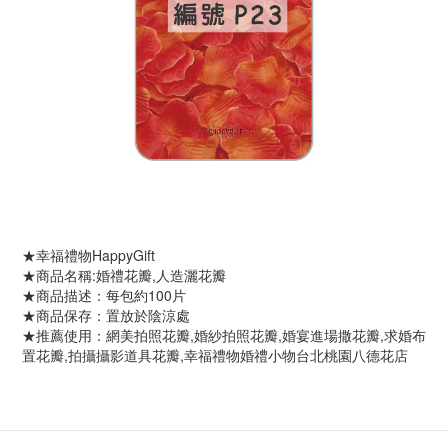
★幸福禮物HappyGift
★商品名稱:婚禮花瓣,人造灑花瓣
★商品描述：每包約100片
★商品保存：置放於陰涼處
★推薦使用：網美拍照花瓣,婚紗拍照花瓣,婚宴進場撒花瓣,求婚布
置花瓣,拍攝攝影道具花瓣,幸福禮物婚禮小物台北桃園八德花店