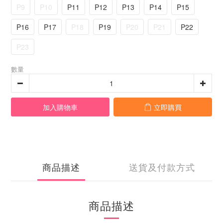
P9
P10
P11
P12
P13
P14
P15
P16
P17
P18
P19
P20
P21
P22
P23
數量
加入購物車
立即購買
商品描述
送貨及付款方式
商品描述