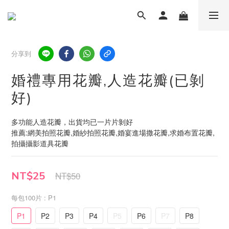
分享到
婚禮專用花瓣,人造花瓣(已剝
好)
多功能人造花瓣，出貨均已一片片剝好
推薦:網美拍照花瓣,婚紗拍照花瓣,婚宴進場撒花瓣,求婚布置花瓣,
拍攝攝影道具花瓣
NT$25
NT$50
每包100片
: P1
P1
P2
P3
P4
P5
P6
P7
P8