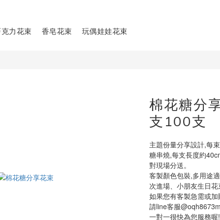
巧克力花束
香皂花束
玩偶娃娃花束
棉花糖分享
支100支
主題份量分享設計,每束包含
糖串燒,每支長度約40
對現場分送。
客製顏色包裝,多用途
次進場、小朋友生日花
如果您有客製急需或加購
請line客服@oqh8673m
一對一很快為您服務喔!