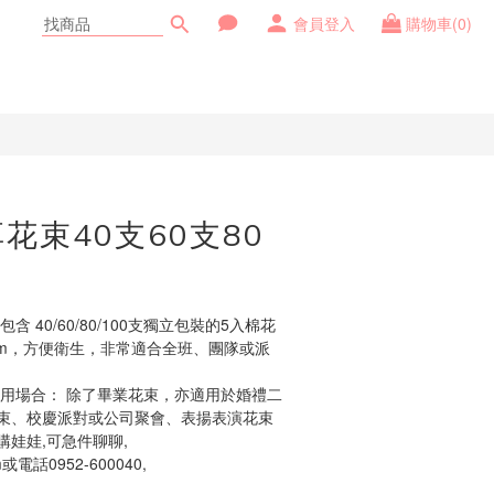
會員登入
購物車(0)
立即購買
花束40支60支80
 40/60/80/100支獨立包裝的5入棉花
cm，方便衛生，非常適合全班、團隊或派
適用場合： 除了畢業花束，亦適用於婚禮二
束、校慶派對或公司聚會、表揚表演花束
娃娃,可急件聊聊,
或電話0952-600040,