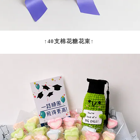
↑
40支棉花糖花束
↑