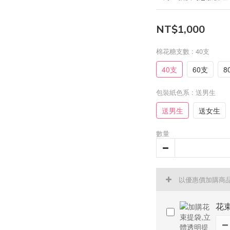
NT$1,000
棉花糖支數
: 40支
40支
60支
8
包裝紙色系
: 送男生
送男生
送女生
數量
以優惠價加購商
花