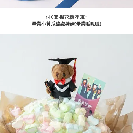
↑
40支棉花糖花束
↑
畢業小黃瓜編織娃娃(畢業呱呱呱)