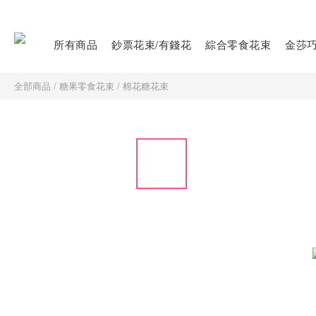
所有商品
鈔票花束/有錢花
綜合零食花束
金莎
全部商品
/
糖果零食花束
/
棉花糖花束