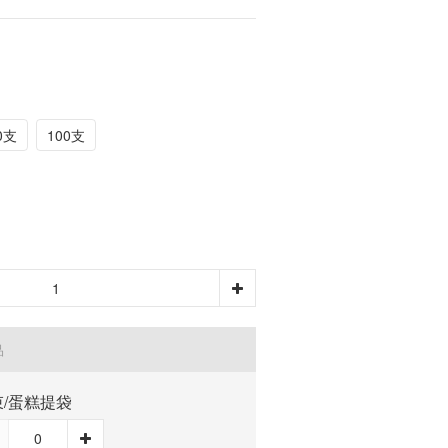
0支
100支
品
束/蛋糕提袋