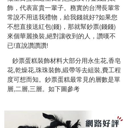
飾
，
代表富貴一輩子。務實的台灣長輩常
常說不用送我禮物，給我錢就好?如果您
不想直接送紅包(錢)
，
那就幫鈔票(錢錢)
來個華麗換裝,絕對讓收到的人，讚嘆不
已!直說讚讚讚!
鈔票蛋糕裝飾材料大部分用永生花,香皂
花,乾燥花,珠珠裝飾,緞帶等去組裝,費工程
度可想而知。鈔票蛋糕最常見的層數是單
層,二層,三層。如下圖參考