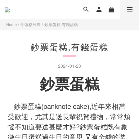
Home
/
部落格列表
/
鈔票蛋糕,有錢蛋糕
鈔票蛋糕,有錢蛋糕
2024-01-23
鈔票蛋糕
鈔票蛋糕(banknote cake),近年來相當
受歡迎
，
尤其是送長輩祝賀禮物，常常煩
惱不知道要送甚麼才好?鈔票蛋糕既有象
徵生日蛋糕過生日的意思,又有金錢的裝